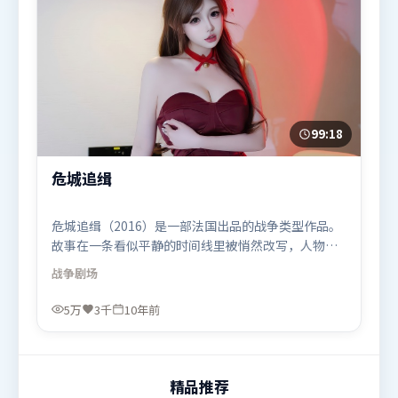
99:18
危城追缉
危城追缉（2016）是一部法国出品的战争类型作品。
故事在一条看似平静的时间线里被悄然改写，人物被
迫直面过去与现在的撕裂。视听风格统一而富有实验
战争
剧场
感，配乐与画面情绪贴合。由文牧野执导，刘德华、
提莫西·查拉米、阿米尔·汗，宋康昊、易烊千玺、
5万
3千
10年前
汤唯等联袂出演。影片于2016年4月21日（法国）在
部分地区首映上线，适合喜欢战争题材的观众观看。
精品推荐