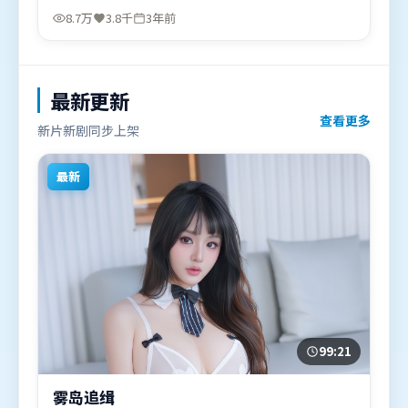
唯、雷佳音，河正宇、黄渤等联袂出演。影片于2023
8.7万
3.8千
3年前
年3月22日（日本）在部分地区首映上线，适合喜欢科
幻题材的观众观看。
最新更新
查看更多
新片新剧同步上架
最新
99:21
雾岛追缉