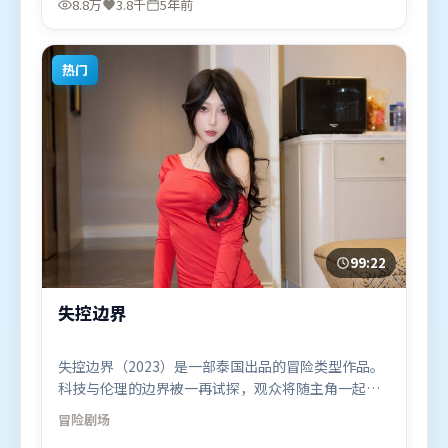
8.8万
3.8千
5年前
13日（日本）在部分地区首映上线，适合喜欢爱情题
材的观众观看。
热门
99:22
失控边界
失控边界（2023）是一部泰国出品的冒险类型作品。
科技与伦理的边界被一再试探，观众将随主角一起经
历道德震荡。人物关系网复杂却不凌乱，每场对手戏
冒险
剧场
都推动信息增量。由郭帆执导，刘德华、周冬雨、艾