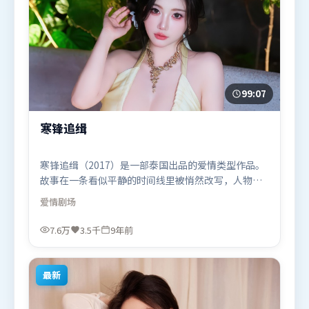
99:07
寒锋追缉
寒锋追缉（2017）是一部泰国出品的爱情类型作品。
故事在一条看似平静的时间线里被悄然改写，人物被
迫直面过去与现在的撕裂。动作场面设计讲究空间与
爱情
剧场
节奏，文戏部分同样扎实耐嚼。由李安执导，咏梅、
白宇、赵丽颖，基里安·墨菲、杨紫等联袂出演。影
7.6万
3.5千
9年前
片于2017年8月17日（泰国）在部分地区首映上线，
适合喜欢爱情题材的观众观看。
最新