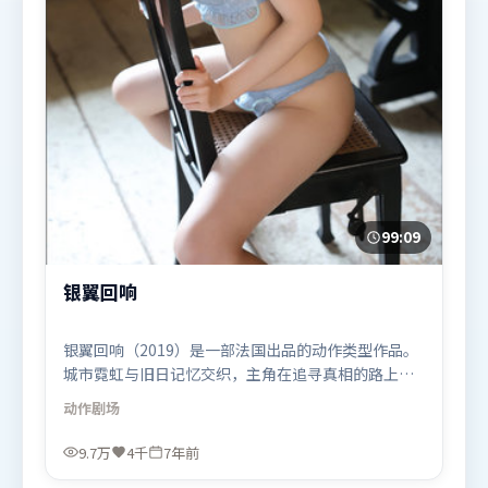
99:09
银翼回响
银翼回响（2019）是一部法国出品的动作类型作品。
城市霓虹与旧日记忆交织，主角在追寻真相的路上不
断付出代价。高潮段落信息密度高，情绪释放与主题
动作
剧场
回扣同时完成。由张艺谋执导，段奕宏、刘亦菲、周
冬雨，奥卡菲娜、堺雅人、全智贤等联袂出演。影片
9.7万
4千
7年前
于2019年5月23日（法国）在部分地区首映上线，适