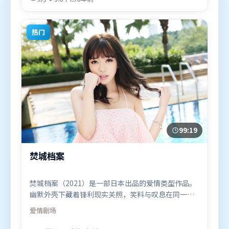
2019年10月22日（中国大陆）在部分地区首映上线，
适合喜欢战争题材的观众观看。
热门
99:19
焚城档案
焚城档案（2021）是一部日本出品的爱情类型作品。
幽默外壳下藏着锋利现实关照，笑料与叹息在同一场
景里并存。高潮段落信息密度高，情绪释放与主题回
爱情
剧场
扣同时完成。由阿彼尔邦执导，提莫西·查拉米、全
智贤、赵丽颖，汤唯等联袂出演。影片于2021年4月