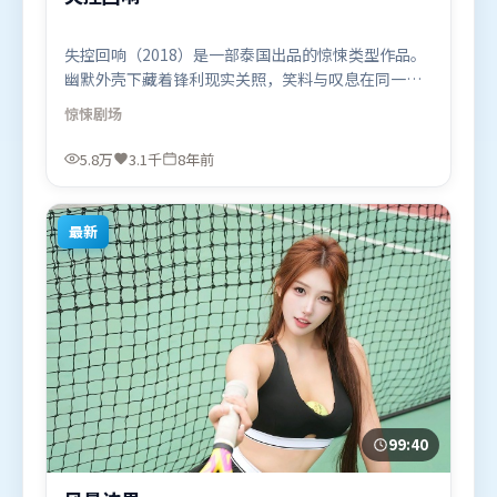
失控回响（2018）是一部泰国出品的惊悚类型作品。
幽默外壳下藏着锋利现实关照，笑料与叹息在同一场
景里并存。群像刻画各有弧光，配角亦承担叙事推进
惊悚
剧场
功能。由徐克执导，周冬雨、堺雅人、提莫西·查拉
米，河正宇、章子怡等联袂出演。影片于2018年3月
5.8万
3.1千
8年前
28日（泰国）在部分地区首映上线，适合喜欢惊悚题
材的观众观看。
最新
99:40