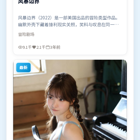
风暴边界
风暴边界（2022）是一部美国出品的冒险类型作品。
幽默外壳下藏着锋利现实关照，笑料与叹息在同一场
景里并存。动作场面设计讲究空间与节奏，文戏部分
冒险
剧场
同样扎实耐嚼。由杜琪峰执导，胡歌、汤姆·哈迪、
沈腾，阿米尔·汗、基里安·墨菲、雷佳音等联袂出
9.1千
2.1千
3年前
演。影片于2022年10月7日（美国）在部分地区首映
上线，适合喜欢冒险题材的观众观看。
最新