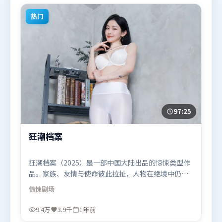
合喜欢动作题材的观众观看。
热门
97:25
狂潮档案
狂潮档案（2025）是一部中国大陆出品的惊悚类型作
品。家族、友情与使命彼此拉扯，人物在绝境中仍试
图守住心中微光。人物关系网复杂却不凌乱，每场对
惊悚
剧场
手戏都推动信息增量。由史蒂文·斯皮尔伯格执导，
汤姆·哈迪、堺雅人、河正宇，王景春、刘德华、苍
9.4万
3.9千
1年前
井优等联袂出演。影片于2025年6月24日（中国大