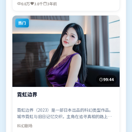
米莉·布朗特，马东锡、河正宇等联袂出演。影片于
8.8万
3.8千
3年前
2023年1月8日（泰国）在部分地区首映上线，适合喜
欢冒险题材的观众观看。
热门
99:44
霓虹边界
霓虹边界（2023）是一部日本出品的科幻类型作品。
城市霓虹与旧日记忆交织，主角在追寻真相的路上不
断付出代价。高潮段落信息密度高，情绪释放与主题
科幻
剧场
回扣同时完成。由吕克·贝松执导，奥卡菲娜、汤