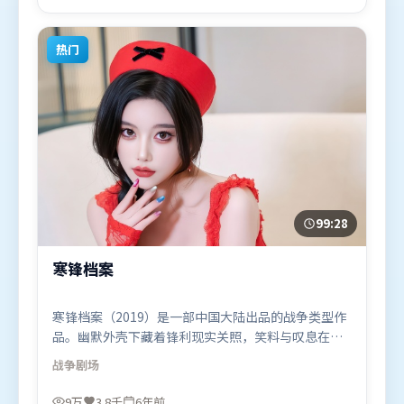
24日（中国香港）在部分地区首映上线，适合喜欢动
漫题材的观众观看。
热门
99:28
寒锋档案
寒锋档案（2019）是一部中国大陆出品的战争类型作
品。幽默外壳下藏着锋利现实关照，笑料与叹息在同
一场景里并存。动作场面设计讲究空间与节奏，文戏
战争
剧场
部分同样扎实耐嚼。由丹尼斯·维伦纽瓦执导，沈
腾、李政宰、孙艺珍，王景春等联袂出演。影片于
9万
3.8千
6年前