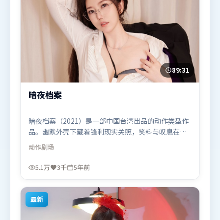
89:31
暗夜档案
暗夜档案（2021）是一部中国台湾出品的动作类型作
品。幽默外壳下藏着锋利现实关照，笑料与叹息在同
一场景里并存。高潮段落信息密度高，情绪释放与主
动作
剧场
题回扣同时完成。由朴赞郁执导，迪皮卡·帕度柯
妮、朱一龙、宋康昊，吴京、谭卓、提莫西·查拉米
5.1万
3千
5年前
等联袂出演。影片于2021年6月1日（中国台湾）在部
分地区首映上线，适合喜欢动作题材的观众观看。
最新