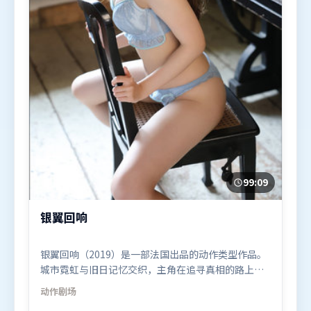
99:09
银翼回响
银翼回响（2019）是一部法国出品的动作类型作品。
城市霓虹与旧日记忆交织，主角在追寻真相的路上不
断付出代价。高潮段落信息密度高，情绪释放与主题
动作
剧场
回扣同时完成。由张艺谋执导，段奕宏、刘亦菲、周