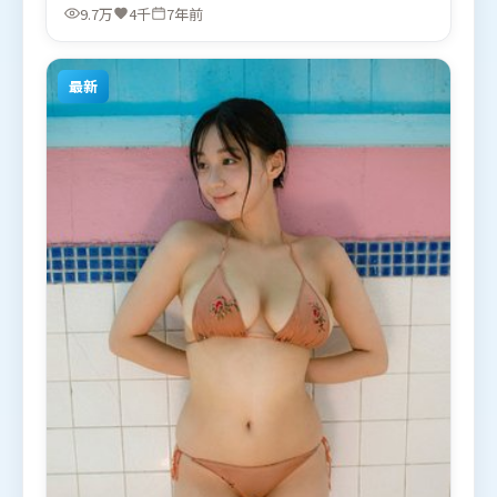
冬雨，奥卡菲娜、堺雅人、全智贤等联袂出演。影片
9.7万
4千
7年前
于2019年5月23日（法国）在部分地区首映上线，适
合喜欢动作题材的观众观看。
最新