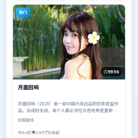
陆）在部分地区首映上线，适合喜欢惊悚题材的观众
观看。
热门
99:56
月面回响
月面回响（2020）是一部中国大陆出品的犯罪类型作
品。当规则失效，每个人都必须在灰色地带里重新选
择立场与底线。叙事线索多线并进，最终在关键节点
犯罪
剧场
收束。由毕赣执导，长泽雅美、孙艺珍、秦海璐，迪
皮卡·帕度柯妮、章子怡等联袂出演。影片于2020年
9.4万
3.9千
5年前
9月17日（中国大陆）在部分地区首映上线，适合喜欢