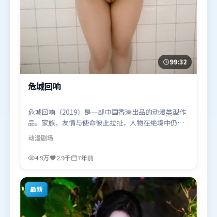
99:32
危城回响
危城回响（2019）是一部中国香港出品的动漫类型作
品。家族、友情与使命彼此拉扯，人物在绝境中仍试
图守住心中微光。摄影与美术共同营造出强烈地域气
动漫
剧场
质，增强沉浸感。由张艺谋执导，咏梅、秦海璐、河
正宇，基里安·墨菲、汤姆·哈迪、全智贤等联袂出
4.9万
2.9千
7年前
演。影片于2019年1月18日（中国香港）在部分地区
首映上线，适合喜欢动漫题材的观众观看。
最新