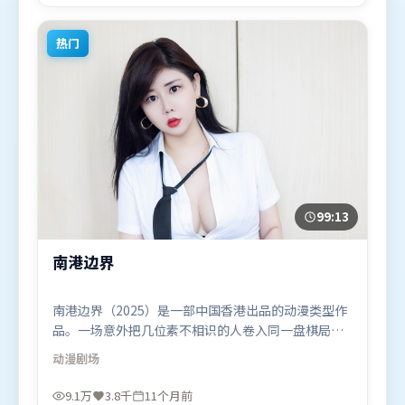
犯罪题材的观众观看。
热门
99:13
南港边界
南港边界（2025）是一部中国香港出品的动漫类型作
品。一场意外把几位素不相识的人卷入同一盘棋局，
信任与背叛交替上演。叙事线索多线并进，最终在关
动漫
剧场
键节点收束。由杜琪峰执导，迪皮卡·帕度柯妮、谭
卓、奥卡菲娜，白宇等联袂出演。影片于2025年9月
9.1万
3.8千
11个月前