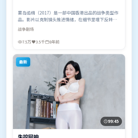
雾岛追缉（2017）是一部中国香港出品的战争类型作
品。影片以克制镜头推进情绪，在细节里埋下反转，
直至最后一刻才揭开谜底。群像刻画各有弧光，配角
战争
剧场
亦承担叙事推进功能。由朴赞郁执导，周冬雨、易烊
千玺、黄政民，基里安·墨菲、朱一龙、河正宇等联
7.5万
3.5千
8年前
袂出演。影片于2017年12月28日（中国香港）在部分
地区首映上线，适合喜欢战争题材的观众观看。
最新
99:45
失控回响